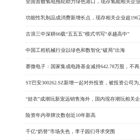
全国首艘氢电拖轮助力绿色港口，现存氢能相关企业超
功能性乳制品成消费新增长点，现存相关企业超196
古浪三中深耕66载“五五五”模式书写“卓越高中”
中国工程机械行业以绿色和数智化“破局”出海
赛微电子：国家集成电路基金减持642.78万股，不
ST巴安300262.SZ新增一起对外投资，被投资公
“娃衣”成潮玩新宠远销售海外，国内现存潮玩相关企业
险资年内举牌次数创近10年新高
千亿“奶替”市场失色，李子园们寻求突围