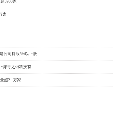
3900家
万家
再是公司持股5%以上股
司为上海青之珩科技有
超2.1万家