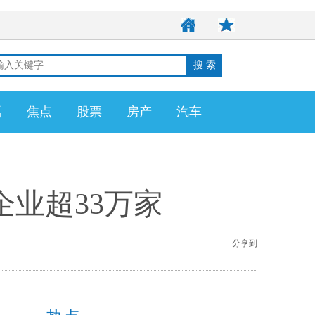
活
焦点
股票
房产
汽车
业超33万家
分享到