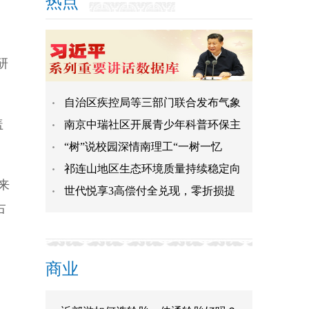
热点
研
自治区疾控局等三部门联合发布气象
盖
南京中瑞社区开展青少年科普环保主
“树”说校园深情南理工“一树一忆
祁连山地区生态环境质量持续稳定向
来
世代悦享3高偿付全兑现，零折损提
占
商业