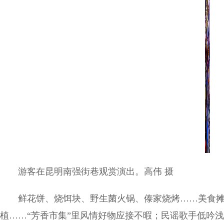
游客在昆明南强街巷观赏演出。高伟 摄
鲜花饼、烧饵块、野生菌火锅、傣家烧烤……美食
植……“芳香市集”里风情好物应接不暇；民谣歌手低吟