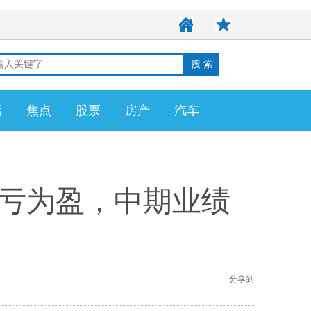
活
焦点
股票
房产
汽车
现扭亏为盈，中期业绩
分享到