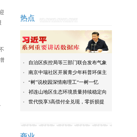
迎
热点
报
不
增
自治区疾控局等三部门联合发布气象
南京中瑞社区开展青少年科普环保主
“树”说校园深情南理工“一树一忆
祁连山地区生态环境质量持续稳定向
世代悦享3高偿付全兑现，零折损提
、
商业