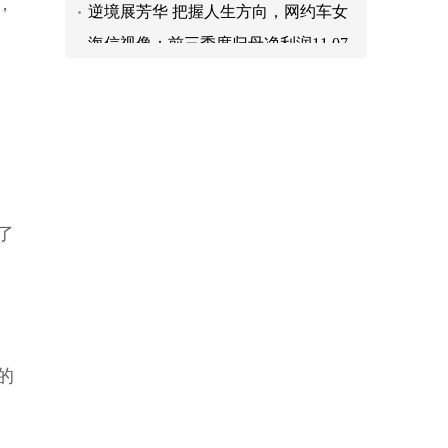
，
司机展新时代巾帼风采
海信视像：前三季度归母净利润11.07
亿元 同比增长76.86%
强化技术研发升级嘉麟杰从“制造”走
向“智造”
了
的