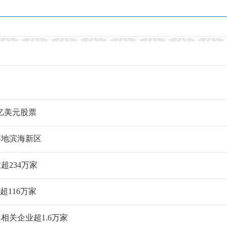
5亿美元股票
落地滨海新区
234万家
116万家
关企业超1.6万家