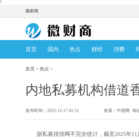
?
微财商
首页
国内
热点
财经
消费
首页
>
热点
>
内地私募机构借道
发布时间：2025-12-17 02:52
来源：中国网 阅读
据私募排排网不完全统计，截至2025年1