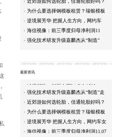
五
近郊游如何选轮胎，佳通轮胎好吗？
为什么要选择钢模板租赁？瑞银模板
募
逆境展芳华 把握人生方向，网约车
海信视像：前三季度归母净利润11
资
强化技术研发升级嘉麟杰从“制造”
近郊游如何选轮胎，佳通轮胎好吗？
为什么要选择钢模板租赁？瑞银模板
和
告诉你！
逆境展芳华 把握人生方向，网约车女
最新资讯
这
司机展新时代巾帼风采
海信视像：前三季度归母净利润11.07
，
亿元 同比增长76.86%
强化技术研发升级嘉麟杰从“制造”走
机
向“智造”
近郊游如何选轮胎，佳通轮胎好吗？
为什么要选择钢模板租赁？瑞银模板
告诉你！
逆境展芳华 把握人生方向，网约车女
私
司机展新时代巾帼风采
海信视像：前三季度归母净利润11.07