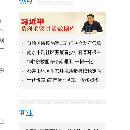
热点
募
外
别
自治区疾控局等三部门联合发布气象
产
南京中瑞社区开展青少年科普环保主
“树”说校园深情南理工“一树一忆
构
祁连山地区生态环境质量持续稳定向
世代悦享3高偿付全兑现，零折损提
商业
理