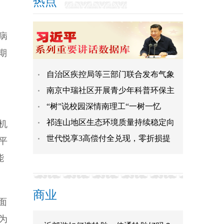
热点
病
期
自治区疾控局等三部门联合发布气象
南京中瑞社区开展青少年科普环保主
“树”说校园深情南理工“一树一忆
祁连山地区生态环境质量持续稳定向
人机
世代悦享3高偿付全兑现，零折损提
平
能
商业
面
为