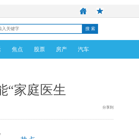
活
焦点
股票
房产
汽车
能“家庭医生
分享到
w