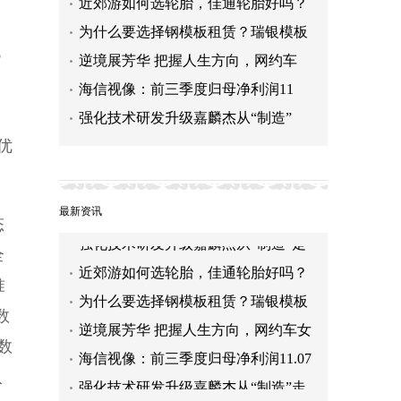
近郊游如何选轮胎，佳通轮胎好吗？
为什么要选择钢模板租赁？瑞银模板
规
逆境展芳华 把握人生方向，网约车
海信视像：前三季度归母净利润11
强化技术研发升级嘉麟杰从“制造”
优
最新资讯
态
全
近郊游如何选轮胎，佳通轮胎好吗？
准
为什么要选择钢模板租赁？瑞银模板
告诉你！
逆境展芳华 把握人生方向，网约车女
数
司机展新时代巾帼风采
海信视像：前三季度归母净利润11.07
数
亿元 同比增长76.86%
强化技术研发升级嘉麟杰从“制造”走
入
向“智造”
近郊游如何选轮胎，佳通轮胎好吗？