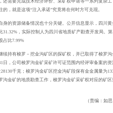
，还需要完成技术经济评价、采矿权申请等一系列复杂工
注的，就是这项“注入承诺”究竟将在何时方可兑现。
自身的资源储备情况也十分关键。公开信息显示，四川黄
31.32%，实际控制人为四川省地质矿产勘查开发局。第
比7.99%
继续持有梭罗－挖金沟矿区的探矿权，并已取得了梭罗沟
月31日，公司梭罗沟金矿采矿许可证范围内经评审备案的资
28130千克；梭罗沟金矿区挖金沟矿段保有金金属量为133
展梭罗沟金矿的地质勘查工作，梭罗沟金矿采矿权对应的矿区
（责编：如思