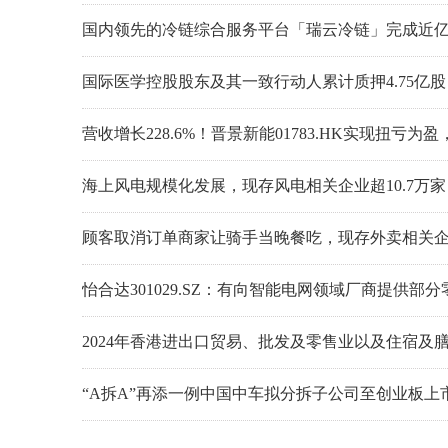
国内领先的冷链综合服务平台「瑞云冷链」完成近亿
国际医学控股股东及其一致行动人累计质押4.75亿股
营收增长228.6%！晋景新能01783.HK实现扭亏为
海上风电规模化发展，现存风电相关企业超10.7万家
顾客取消订单商家让骑手当晚餐吃，现存外卖相关企业超
怡合达301029.SZ：有向智能电网领域厂商提供部
2024年香港进出口贸易、批发及零售业以及住宿及
“A拆A”再添一例中国中车拟分拆子公司至创业板上