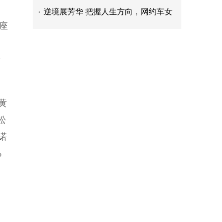
告诉你！
逆境展芳华 把握人生方向，网约车女
司机展新时代巾帼风采
海信视像：前三季度归母净利润11.07
座
亿元 同比增长76.86%
强化技术研发升级嘉麟杰从“制造”走
向“智造”
量
黄
松
诺
%