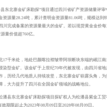
松潘县东北寨金矿床勘探”项目通过四川省矿产资源储量评审
源量28.24吨，累计查明金资源量81.06吨，规模达到
目前四川完成备案的资源量最大的金矿。若以现货黄金金价每
源量价值超760亿。
北17千米处，地处巴颜喀拉褶皱带阿坝断块东端的岷江南
浸染型金矿。该金矿于上世纪70年代被发现，由四川省地
作，历经几代地质人持续攻坚，东北寨金矿崭露头角，为
障，大力提升了四川在全国金矿领域的战略地位。
松潘县东北寨金矿床勘探项目探矿权人为松潘县紫金工贸
期限起止为2023年08月09日至2028年08月09日。