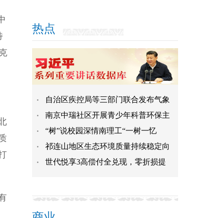
中
热点
特
克
自治区疾控局等三部门联合发布气象
南京中瑞社区开展青少年科普环保主
北
“树”说校园深情南理工“一树一忆
质
祁连山地区生态环境质量持续稳定向
打
世代悦享3高偿付全兑现，零折损提
有
商业