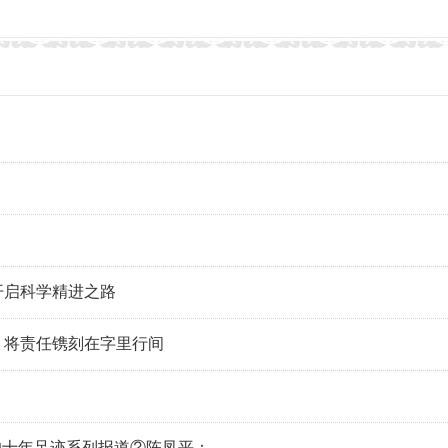
开启科学精进之路
，将责任镌刻在字里行间
的十年足迹系列报道②陈凤平：