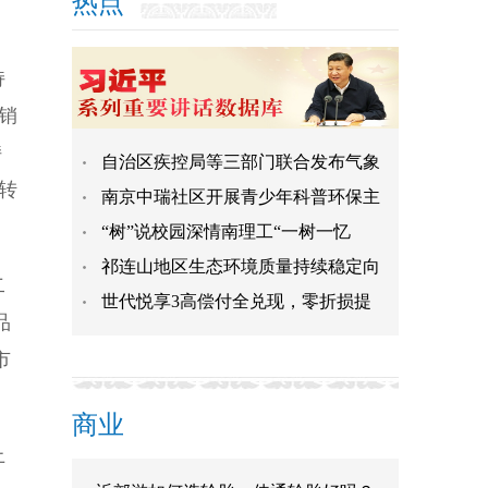
热点
持
销
持
自治区疾控局等三部门联合发布气象
转
南京中瑞社区开展青少年科普环保主
“树”说校园深情南理工“一树一忆
祁连山地区生态环境质量持续稳定向
二
世代悦享3高偿付全兑现，零折损提
品
市
商业
上